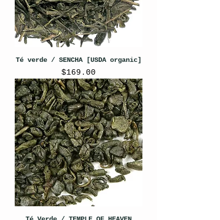
Té verde / SENCHA [USDA organic]
Precio
$169.00
Té Verde / TEMPLE OF HEAVEN