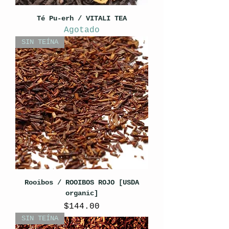
Té Pu-erh / VITALI TEA
Agotado
SIN TEÍNA
Rooibos / ROOIBOS ROJO [USDA
organic]
Precio
$144.00
SIN TEÍNA