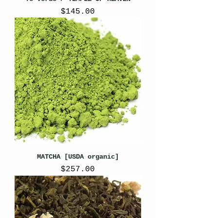
Precio
$145.00
MATCHA [USDA organic]
Precio
$257.00