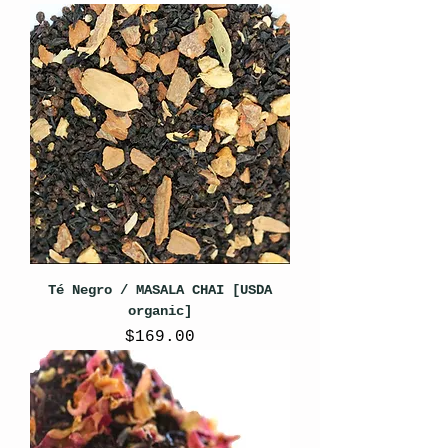
Té Negro / MASALA CHAI [USDA
organic]
Precio
$169.00