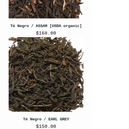
Té Negro / ASSAM [USDA organic]
Precio
$168.00
Té Negro / EARL GREY
Precio
$150.00