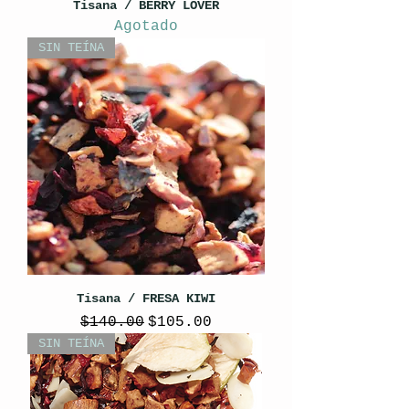
Tisana / BERRY LOVER
Agotado
SIN TEÍNA
Tisana / FRESA KIWI
Precio
Precio de oferta
$140.00
$105.00
SIN TEÍNA