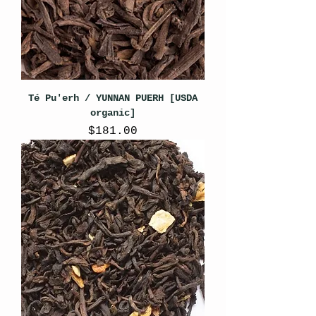
Té Pu'erh / YUNNAN PUERH [USDA
organic]
Precio
$181.00