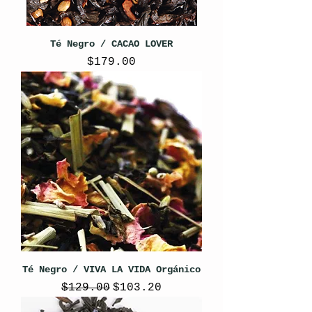
Té Negro / CACAO LOVER
Precio
$179.00
Té Negro / VIVA LA VIDA Orgánico
Precio
Precio de oferta
$129.00
$103.20