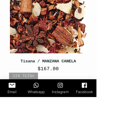
Tisana / MANZANA CANELA
Precio
$167.00
SIN TEÍNA
Email
Whatsapp
Instagram
Facebook