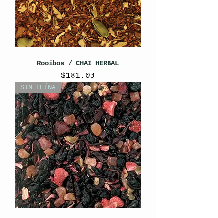
Rooibos / CHAI HERBAL
Precio
$181.00
SIN TEÍNA