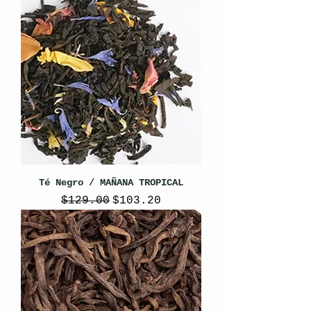
Té Negro / MAÑANA TROPICAL
Precio
Precio de oferta
$129.00
$103.20