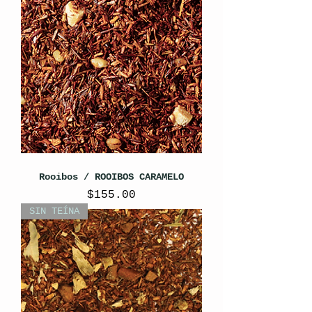
Rooibos / ROOIBOS CARAMELO
Precio
$155.00
SIN TEÍNA