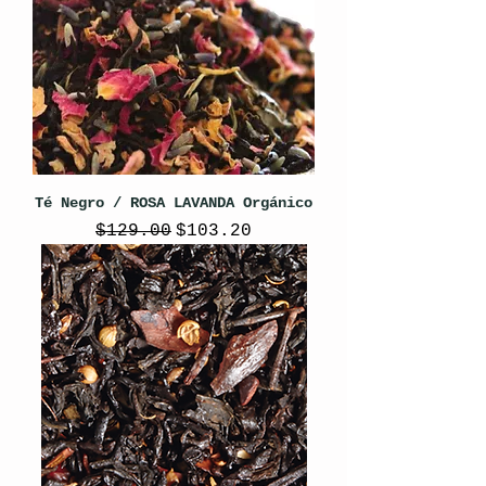
Té Negro / ROSA LAVANDA Orgánico
Precio
Precio de oferta
$129.00
$103.20