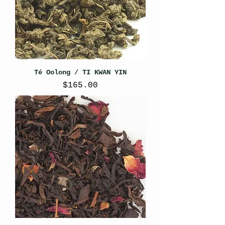
Té Oolong / TI KWAN YIN
Precio
$165.00