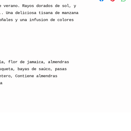
tus tés de estos
contienen cafeín
e verano. Rayos dorados de sol, y
impedir la trans
.. Una deliciosa tisana de manzana
a tu delicado té
oñales y una infusion de colores
disfrutarlo por 
Te recomendamos 
un lugar fresco,
natural directa
a, flor de jamaica, almendras
squeta, bayas de saúco, pasas
ntero, Contiene almendras
a