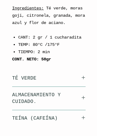
Ingredientes:
Té verde, moras
goji, citronela, granada, mora
azul y flor de aciano.
CANT: 2 gr / 1 cucharadita
TEMP: 80°C /175°F
TIEMPO: 2 min
CONT. NETO: 50gr
TÉ VERDE
El té verde, aunque menos
ALMACENAMIENTO Y
popular en occidente que el té
CUIDADO.
negro, es una de las bebidas
que aporta mas beneficios a la
El aire, la luz, el calor y la
salud.
TEÍNA (CAFEÍNA)
humedad son los mayores
Al estar menos procesado que
enemigos para la conservación
el negro, contiene más
Aun que es verdad que el té
de tu té.
cantidad de antioxidantes y
contiene cafeína/teína (entre