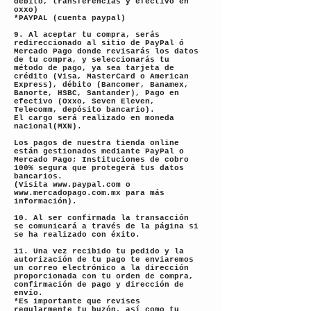
débito, transferencias y efectivo en
oxxo)
*PAYPAL (cuenta paypal)
9. Al aceptar tu compra, serás
redireccionado al sitio de PayPal ó
Mercado Pago donde revisarás los datos
de tu compra, y seleccionarás tu
método de pago, ya sea tarjeta de
crédito (Visa, MasterCard o American
Express), débito (Bancomer, Banamex,
Banorte, HSBC, Santander), Pago en
efectivo (Oxxo, Seven Eleven,
Telecomm, depósito bancario).
El cargo será realizado en moneda
nacional(MXN).
Los pagos de nuestra tienda online
están gestionados mediante PayPal o
Mercado Pago; Instituciones de cobro
100% segura que protegerá tus datos
bancarios.
(Visita
www.paypal.com
o
www.mercadopago.com.mx
para más
información).
10. Al ser confirmada la transacción
se comunicará a través de la página si
se ha realizado con éxito.
11. Una vez recibido tu pedido y la
autorización de tu pago te enviaremos
un correo electrónico a la dirección
proporcionada con tu orden de compra,
confirmación de pago y dirección de
envío.
*Es importante que revises
regularmente tu buzón, así como tu