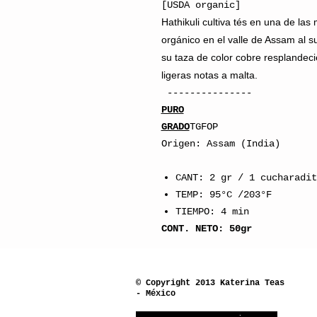
[USDA organic]
Hathikuli cultiva tés en una de las
orgánico en el valle de Assam al s
su taza de color cobre resplandec
ligeras notas a malta.
---------------
PURO
GRADO
TGFOP
Origen: Assam (India)
CANT: 2 gr / 1 cucharadit
TEMP: 95°C /203°F
TIEMPO: 4 min
CONT. NETO: 50gr
© Copyright 2013 Katerina Teas
- México