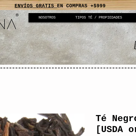
ENVÍOS GRATIS
EN COMPRAS +$999
NOSOTROS
TIPOS TÉ / PROPIEDADES
Té Negr
[USDA o