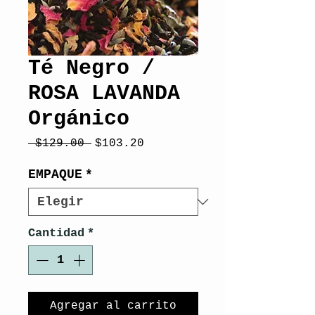
Té Negro /
ROSA LAVANDA
Orgánico
Precio
Precio
 $129.00 
$103.20
de
oferta
EMPAQUE
*
Cantidad
*
Agregar al carrito