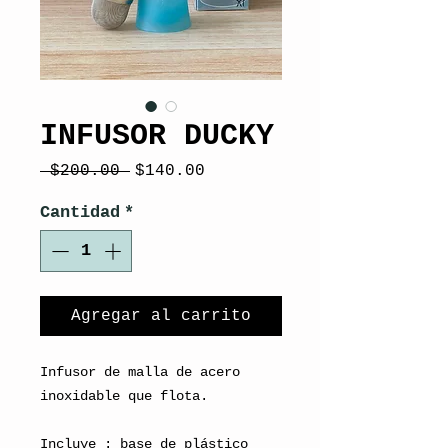
INFUSOR DUCKY
Precio
Precio
 $200.00 
$140.00
de
oferta
Cantidad
*
Agregar al carrito
Infusor de malla de acero
inoxidable que flota.
Incluye : base de plástico