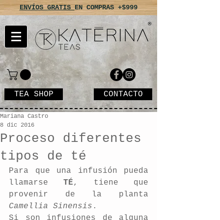
ENVÍOS GRATIS
EN COMPRAS +$999
TEA SHOP
CONTACTO
Mariana Castro
8 dic 2016
Proceso diferentes
tipos de té
Para que una infusión pueda 
llamarse 
TÉ
, tiene que 
provenir de la planta 
Camellia Sinensis
.
Si son infusiones de alguna 