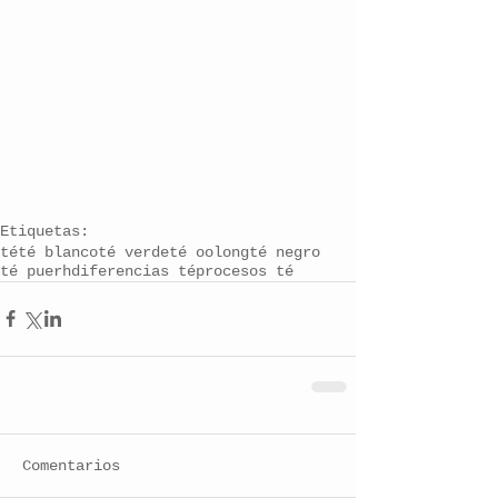
Etiquetas:
té
té blanco
té verde
té oolong
té negro
té puerh
diferencias té
procesos té
Comentarios