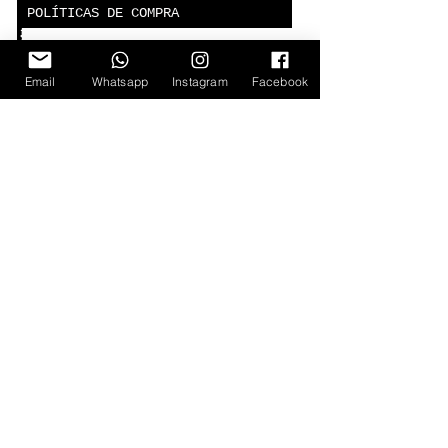
POLÍTICAS DE COMPRA
POLÍTICAS DE PRIVACIDAD
Email
Whatsapp
Instagram
Facebook
COMO COMPRAR ONLINE
Guadalajara, México