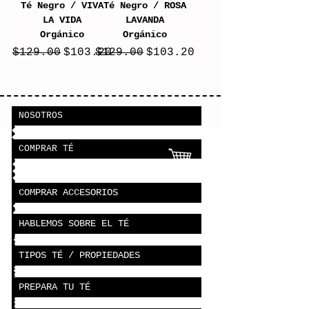
Té Negro / VIVA
Té Negro / ROSA
LA VIDA
LAVANDA
Orgánico
Orgánico
Precio
Precio de oferta
Precio
Precio de oferta
$129.00
$103.20
$129.00
$103.20
NOSOTROS
COMPRAR TÉ
COMPRAR ACCESORIOS
HABLEMOS SOBRE EL TÉ
TIPOS TÉ / PROPIEDADES
PREPARA TU TÉ