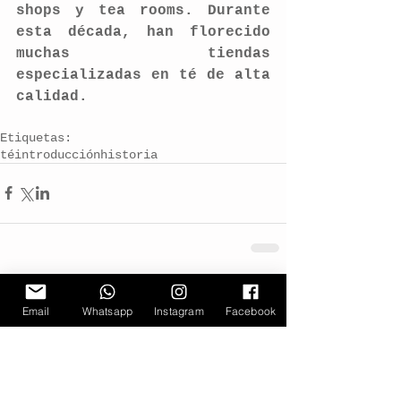
shops y tea rooms. Durante 
esta década, han florecido 
muchas tiendas 
especializadas en té de alta 
calidad.
Etiquetas:
té
introducción
historia
Email
Whatsapp
Instagram
Facebook
Comentarios
Escribir un comentario...